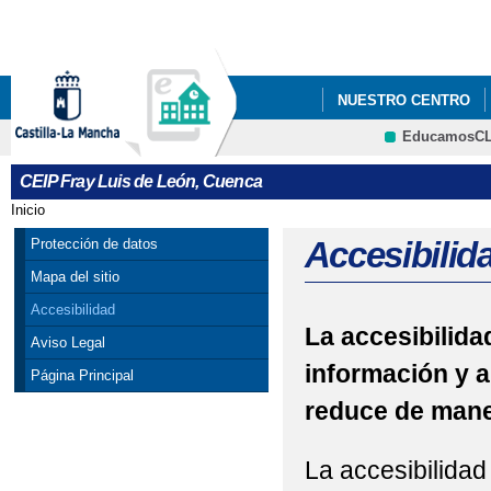
Pa
co
pri
NUESTRO CENTRO
EducamosC
CRFP
CEIP Fray Luis de León, Cuenca
Inicio
Se encuentra usted aquí
Accesibilid
Protección de datos
Mapa del sitio
Accesibilidad
La accesibilidad
Aviso Legal
información y a
Página Principal
reduce de maner
La accesibilidad 